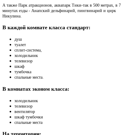
А также Парк атракционов, аквапарк Тики-так в 500 метрах, в 7
минутах езды - Анапский дельфинарий, пингвинарий и цирк
Никулина.
В каждой комнате класса стандарт:
душ
туалет
сплит-система,
холодильник
телевизор
шкаф
тумбочка
спальные места.
В комнатах эконом класса:
холодильник
телевизор
вентилятор
шкаф тумбочки
спальные места
На территории: