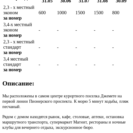
31.05
30.06
31.07
31.08
30.09
2,3 - х местный
эконом
600
1000
1500
1500
800
за номер
3,4-х местный
эконом
-
-
-
-
-
за номер
2,3 - х местный
стандарт
-
-
-
-
-
за номер
3,4 местный
стандарт
-
-
-
-
-
за номер
Описание:
Мы расположены в самом центре курортного поселка Джемете на
первой линии Пионерского проспекта. К морю 5 минут ходьбы, пляж
песчаный.
Рядом с домом находятся рынок, кафе, столовые, аптеки, остановка
маршрутного транспорта, супермаркет Магнит, рестораны и ночные
клубы для вечернего отдыха, экскурсионное бюро.