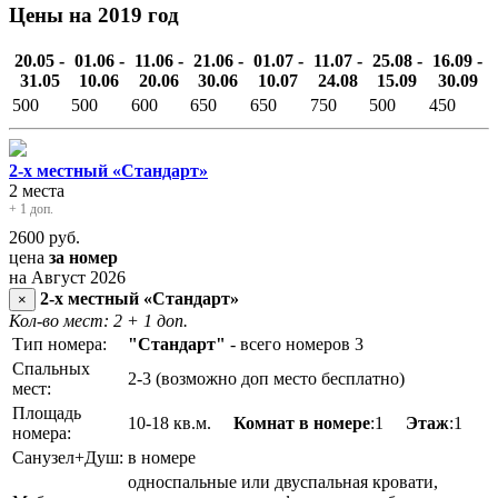
Цены на 2019 год
20.05 -
01.06 -
11.06 -
21.06 -
01.07 -
11.07 -
25.08 -
16.09 -
31.05
10.06
20.06
30.06
10.07
24.08
15.09
30.09
500
500
600
650
650
750
500
450
2-х местный «Стандарт»
2 места
+ 1 доп.
2600
руб.
цена
за номер
на Август 2026
2-х местный «Стандарт»
×
Кол-во мест: 2
+ 1 доп.
Тип номера:
"Стандарт"
- всего номеров 3
Спальных
2-3 (возможно доп место бесплатно)
мест:
Площадь
10-18 кв.м.
Комнат в номере
:1
Этаж
:1
номера:
Санузел+Душ:
в номере
односпальные или двуспальная кровати,