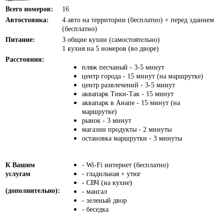
Всего номеров:
16
Автостоянка:
4 авто на территории (бесплатно) + перед зданием
(бесплатно)
Питание:
3 общие кухни (самостоятельно)
1 кухня на 5 номеров (во дворе)
Расстояния:
пляж песчаный - 3-5 минут
центр города - 15 минут (на маршрутке)
центр развлечений - 3-5 минут
аквапарк Тики-Так - 15 минут
аквапарк в Анапе - 15 минут (на
маршрутке)
рынок - 3 минут
магазин продукты - 2 минуты
остановка маршрутки - 3 минуты
К Вашим
- Wi-Fi интернет (бесплатно)
услугам
- гладильная + утюг
- СВЧ (на кухне)
(дополнительно):
- мангал
- зеленый двор
- беседка