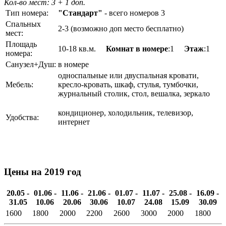
Кол-во мест: 3
+ 1 доп.
Тип номера:
"Стандарт"
- всего номеров 3
Спальных
2-3 (возможно доп место бесплатно)
мест:
Площадь
10-18 кв.м.
Комнат в номере
:1
Этаж
:1
номера:
Санузел+Душ:
в номере
односпальные или двуспальная кровати,
Мебель:
кресло-кровать, шкаф, стулья, тумбочки,
журнальный столик, стол, вешалка, зеркало
кондиционер, холодильник, телевизор,
Удобства:
интернет
Цены на 2019 год
20.05 -
01.06 -
11.06 -
21.06 -
01.07 -
11.07 -
25.08 -
16.09 -
31.05
10.06
20.06
30.06
10.07
24.08
15.09
30.09
1600
1800
2000
2200
2600
3000
2000
1800