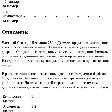
«Стандарт»
за номер
2-х
комнатный
-
-
-
-
-
-
-
-
за номер
Описание:
Частный Cектор "Песчаная 23" в Джемете
предлагает размещение
в 2-х и 3-х спальных номерах. Номера «Эконом» с удобствами во
дворе и «Стандарт» с совмещенным санузлом в помещении. Комнаты
обустроены кондиционером телевизором и проводным интернетом.
На территории несколько кухонь для самостоятельного приготовления
пищи.
В распоряжении гостей озелененный дворик с беседками и барбекю.
От домика на Песчаной 23 можно всего за пару минут дойти до
уютного кафе. До пляжа с чистой морской водой и песком можно
дойти за 5 минут, а автостоянка рассчитана на 4 легковых автомобиля.
Количество
8
зданий:
Этажность
1-2
здания: