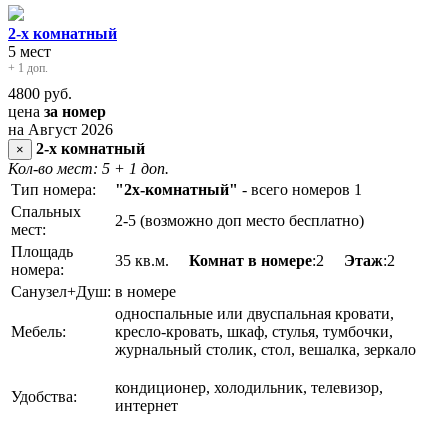
2-х комнатный
5 мест
+ 1 доп.
4800
руб.
цена
за номер
на Август 2026
2-х комнатный
×
Кол-во мест: 5
+ 1 доп.
Тип номера:
"2х-комнатный"
- всего номеров 1
Спальных
2-5 (возможно доп место бесплатно)
мест:
Площадь
35 кв.м.
Комнат в номере
:2
Этаж
:2
номера:
Санузел+Душ:
в номере
односпальные или двуспальная кровати,
Мебель:
кресло-кровать, шкаф, стулья, тумбочки,
журнальный столик, стол, вешалка, зеркало
кондиционер, холодильник, телевизор,
Удобства:
интернет