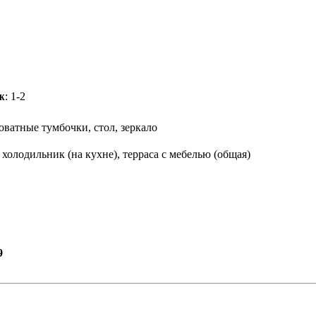
ж
: 1-2
оватные тумбочки, стол, зеркало
 холодильник (на кухне), терраса с мебелью (общая)
9