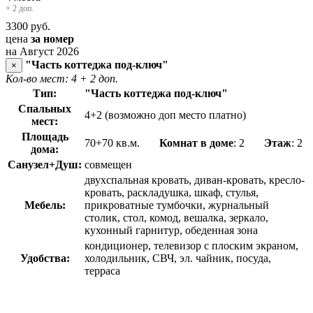
+ 2 доп.
3300
руб.
цена
за номер
на Август 2026
"Часть коттеджа под-ключ"
×
Кол-во мест: 4
+ 2 доп.
Тип:
"Часть коттеджа под-ключ"
Спальных
4+2 (возможно доп место платно)
мест:
Площадь
70+70 кв.м.
Комнат в доме
: 2
Этаж
: 2
дома:
Санузел+Душ:
совмещен
двухспальная кровать, диван-кровать, кресло-
кровать, раскладушка, шкаф, стулья,
Мебель:
прикроватные тумбочки, журнальный
столик, стол, комод, вешалка, зеркало,
кухонный гарнитур, обеденная зона
кондиционер, телевизор с плоским экраном,
Удобства:
холодильник, СВЧ, эл. чайник, посуда,
терраса