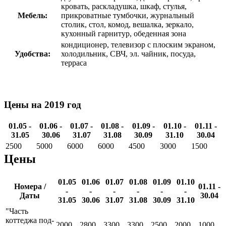
кровать, раскладушка, шкаф, стулья,
Мебель:
прикроватные тумбочки, журнальный
столик, стол, комод, вешалка, зеркало,
кухонный гарнитур, обеденная зона
кондиционер, телевизор с плоским экраном,
Удобства:
холодильник, СВЧ, эл. чайник, посуда,
терраса
Цены на 2019 год
01.05 -
01.06 -
01.07 -
01.08 -
01.09 -
01.10 -
01.11 -
31.05
30.06
31.07
31.08
30.09
31.10
30.04
2500
5000
6000
6000
4500
3000
1500
Цены
01.05
01.06
01.07
01.08
01.09
01.10
Номера /
01.11 -
-
-
-
-
-
-
Даты
30.04
31.05
30.06
31.07
31.08
30.09
31.10
"Часть
коттеджа под-
2000
2800
3300
3300
2500
2000
1000