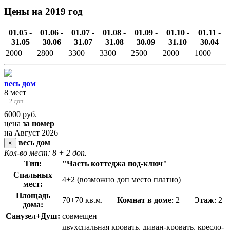
Цены на 2019 год
01.05 -
01.06 -
01.07 -
01.08 -
01.09 -
01.10 -
01.11 -
31.05
30.06
31.07
31.08
30.09
31.10
30.04
2000
2800
3300
3300
2500
2000
1000
весь дом
8 мест
+ 2 доп.
6000
руб.
цена
за номер
на Август 2026
весь дом
×
Кол-во мест: 8
+ 2 доп.
Тип:
"Часть коттеджа под-ключ"
Спальных
4+2 (возможно доп место платно)
мест:
Площадь
70+70 кв.м.
Комнат в доме
: 2
Этаж
: 2
дома:
Санузел+Душ:
совмещен
двухспальная кровать, диван-кровать, кресло-