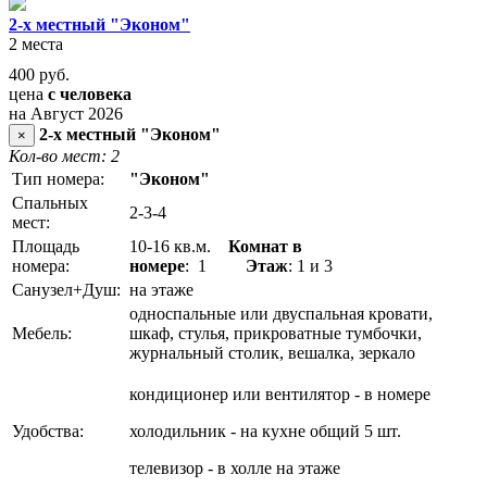
2-х местный "Эконом"
2 места
400
руб.
цена
с человека
на Август 2026
2-х местный "Эконом"
×
Кол-во мест: 2
Тип номера:
"Эконом"
Спальных
2-3-4
мест:
Площадь
10-16 кв.м.
Комнат в
номера:
номере
: 1
Этаж
: 1 и 3
Санузел+Душ:
на этаже
односпальные или двуспальная кровати,
Мебель:
шкаф, стулья, прикроватные тумбочки,
журнальный столик, вешалка, зеркало
кондиционер или вентилятор - в номере
Удобства:
холодильник - на кухне общий 5 шт.
телевизор - в холле на этаже