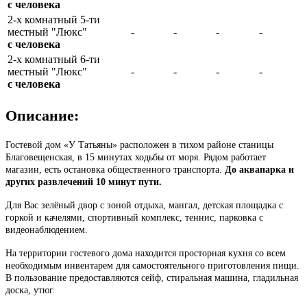
с человека
2-х комнатный 5-ти
местный "Люкс"
-
-
-
-
с человека
2-х комнатный 6-ти
местный "Люкс"
-
-
-
-
с человека
Описание:
Гостевой дом «У Татьяны» расположен в тихом районе станицы
Благовещенская, в 15 минутах ходьбы от моря. Рядом работает
магазин, есть остановка общественного транспорта.
До аквапарка и
других развлечений 10 минут пути.
Для Вас зелёный двор с зоной отдыха, мангал, детская площадка с
горкой и качелями, спортивный комплекс, теннис, парковка с
видеонаблюдением.
На территории гостевого дома находится просторная кухня со всем
необходимым инвентарем для самостоятельного приготовления пищи.
В пользование предоставляются сейф, стиральная машина, гладильная
доска, утюг.