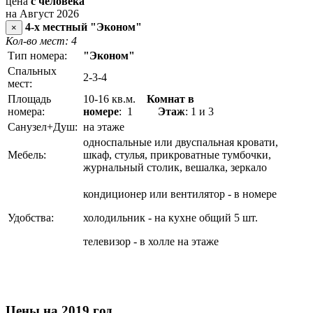
цена
с человека
на Август 2026
4-х местный "Эконом"
×
Кол-во мест: 4
Тип номера:
"Эконом"
Спальных
2-3-4
мест:
Площадь
10-16 кв.м.
Комнат в
номера:
номере
: 1
Этаж
: 1 и 3
Санузел+Душ:
на этаже
односпальные или двуспальная кровати,
Мебель:
шкаф, стулья, прикроватные тумбочки,
журнальный столик, вешалка, зеркало
кондиционер или вентилятор - в номере
Удобства:
холодильник - на кухне общий 5 шт.
телевизор - в холле на этаже
Цены на 2019 год