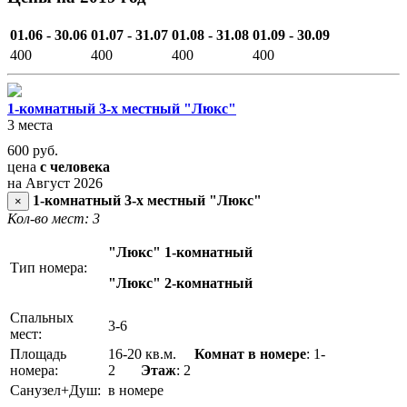
01.06 - 30.06
01.07 - 31.07
01.08 - 31.08
01.09 - 30.09
400
400
400
400
1-комнатный 3-х местный "Люкс"
3 места
600
руб.
цена
с человека
на Август 2026
1-комнатный 3-х местный "Люкс"
×
Кол-во мест: 3
"Люкс" 1-комнатный
Тип номера:
"Люкс" 2-комнатный
Спальных
3-6
мест:
Площадь
16-20 кв.м.
Комнат в номере
: 1-
номера:
2
Этаж
: 2
Санузел+Душ:
в номере