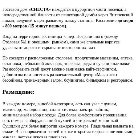
Гостевой дом
«СИЕСТА»
находится в курортной части поселка, в
непосредственной близости от пешеходной дамбы через Витязевский
лиман, ведущей к центральному пляжу станицы. Расстояние
до моря
- 800 метров (15 минут пешком).
Вход на территорию гостиницы с пер. Пограничного (между
Столовая №1 и овощным рынком), сами же спальные корпуса
удалены от дороги и скрыты от посторонних глаз.
По соседству расположены: столовые, продуктовые магазины, аптека,
остановка, небольшой аквапарк, торговые ряды и сувенирные лавки.
Разнообразить свой досуг можно занимаясь кайт-серфингом,
дайвингом или посетить развлекательный центр «Малахит» с
бассейном, тренажерным залом, боулингом, бильярдом и рестораном.
Размещение:
В каждом номере, в любой категории, есть сан узел с душем,
телевизор, холодильник, сплит-система, электро чайник,
минимальный набор посуды. Для более комфортного проживания,
есть номера с оборудованной кухней и стиральной машинкой
Сушилки для белья напротив каждого номера. Гладильная комната на
этаже. В распоряжении гостей так же открытая терраса с шезлонгами,
мангал, детская игровая площадка.