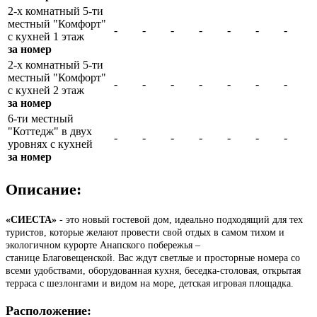
2-х комнатный 5-ти
местный "Комфорт"
-
-
-
-
-
-
-
с кухней 1 этаж
за номер
2-х комнатный 5-ти
местный "Комфорт"
-
-
-
-
-
-
-
с кухней 2 этаж
за номер
6-ти местный
"Коттедж" в двух
-
-
-
-
-
-
-
уровнях с кухней
за номер
Описание:
«СИЕСТА»
- это новый гостевой дом, идеально подходящий для тех
туристов, которые желают провести свой отдых в самом тихом и
экологичном курорте Анапского побережья –
станице Благовещенской. Вас ждут светлые и просторные номера со
всеми удобствами, оборудованная кухня, беседка-столовая, открытая
терраса с шезлонгами и видом на море, детская игровая площадка.
Расположение: