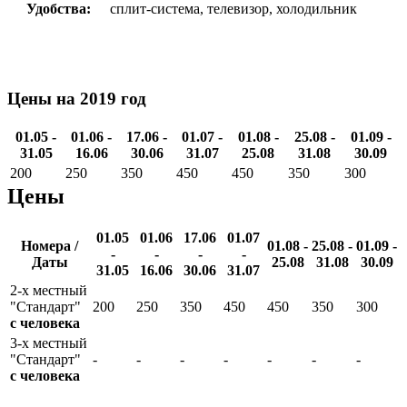
Удобства:
сплит-система, телевизор, холодильник
Цены на 2019 год
01.05 -
01.06 -
17.06 -
01.07 -
01.08 -
25.08 -
01.09 -
31.05
16.06
30.06
31.07
25.08
31.08
30.09
200
250
350
450
450
350
300
Цены
01.05
01.06
17.06
01.07
Номера /
01.08 -
25.08 -
01.09 -
-
-
-
-
Даты
25.08
31.08
30.09
31.05
16.06
30.06
31.07
2-х местный
"Стандарт"
200
250
350
450
450
350
300
с человека
3-х местный
"Стандарт"
-
-
-
-
-
-
-
с человека