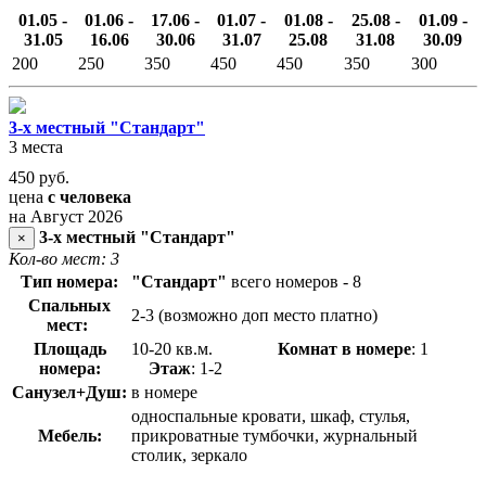
01.05 -
01.06 -
17.06 -
01.07 -
01.08 -
25.08 -
01.09 -
31.05
16.06
30.06
31.07
25.08
31.08
30.09
200
250
350
450
450
350
300
3-х местный "Стандарт"
3 места
450
руб.
цена
с человека
на Август 2026
3-х местный "Стандарт"
×
Кол-во мест: 3
Тип номера:
"Стандарт"
всего номеров - 8
Спальных
2-3 (возможно доп место платно)
мест:
Площадь
10-20 кв.м.
Комнат в номере
: 1
номера:
Этаж
: 1-2
Санузел+Душ:
в номере
односпальные кровати, шкаф, стулья,
Мебель:
прикроватные тумбочки, журнальный
столик, зеркало