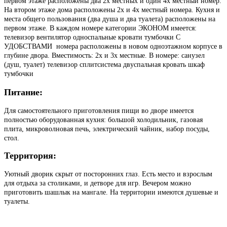
первом этаже расположены два 2­х местных и один 4­х местный номер.
На втором этаже дома расположены 2­х и 4­х местный номера. Кухня и
места общего пользования (два душа и два туалета) расположены на
первом этаже. В каждом номере категории ЭКОНОМ имеется:
телевизор вентилятор односпальные кровати тумбочки С
УДОБСТВАМИ ­ номера расположены в новом одноэтажном корпусе в
глубине двора. Вместимость: 2­х и 3­х местные. В номере: санузел
(душ, туалет) телевизор сплит­система двуспальная кровать шкаф
тумбочки
Питание:
Для самостоятельного приготовления пищи во дворе имеется
полностью оборудованная кухня: большой холодильник, газовая
плита, микроволновая печь, электрический чайник, набор посуды,
стол.
Территория:
Уютный дворик скрыт от посторонних глаз. Есть место и взрослым
для отдыха за столиками, и детворе для игр. Вечером можно
приготовить шашлык на мангале. На территории имеются душевые и
туалеты.