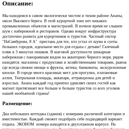
Описание:
Мы находимся в самом экологически чистом и тихом районе Анапы,
около Высокого берега. В этой курортной зоне нет никаких
промышленных объектов и магистралей. В ночное время не слышен
шум с набережной и ресторанов. Однако вокруг инфраструктура
достаточно развита для курортников и туристов. Частный сектор
"НаСамбурова, 8 А" ­ пристань для тех, кто устал от шума и суеты
больших городов, идеальное место для отдыха с детьми! Галечный
пляж в 3 минутах пешком. В шаговой доступности шикарная
набережная с панорамным видом на акваторию Черного моря, рядом
находятся: магазины с продуктами и хозяйственными товарами, рынок
где всегда свежие овощи и фрукты, аптека, банкоматы, экскурсионные
киоски. В городе много красивых мест для прогулки, платановые
аллеи, Театральная площадь, аквапарк, аттракционы для детей и
взрослых. Анапа каждый год приятно удивляет своих гостей как
магнит притягивает все больше и больше туристов со всех уголков
нашей необъятной страны!
Размещение:
Два небольших коттеджа (здания) с номерами различной категории и
вместимостью. Каждый сможет подобрать себе подходящий вариант
отдыха. ЭКОНОМ ­ номера находятся в двухэтажном корпусе. На