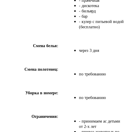
- прачечная
- дискотека
- бильярд
- бар
- кулер с питьевой водой
(бесплатно)
Смена белья:
через 3 дня
Смена полотенец:
по требованию
Уборка в номере:
по требованию
Ограничения:
- принимаем aс детьми
от 2-х лет
- привоз животных по