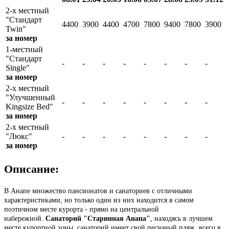
2-х местный
"Стандарт
4400
3900
4400
4700
7800
9400
7800
3900
Twin"
за номер
1-местный
"Стандарт
-
-
-
-
-
-
-
-
Single"
за номер
2-х местный
"Улучшенный
-
-
-
-
-
-
-
-
Kingsize Bed"
за номер
2-х местный
"Люкс"
-
-
-
-
-
-
-
-
за номер
Описание:
В Анапе множество пансионатов и санаториев с отличными
характеристиками, но только один из них находится в самом
поэтичном месте курорта - прямо на центральной
набережной.
Санаторий "Старинная Анапа"
, находясь в лучшем
месте курортной зоны, санаторий имеет свой песчаный пляж, всего в