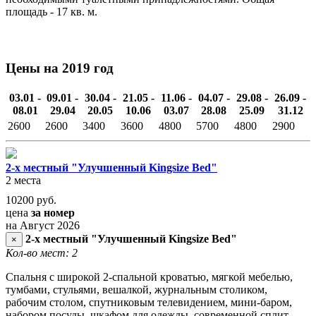
площадь - 17 кв. м.
Цены на 2019 год
03.01 -
09.01 -
30.04 -
21.05 -
11.06 -
04.07 -
29.08 -
26.09 -
08.01
29.04
20.05
10.06
03.07
28.08
25.09
31.12
2600
2600
3400
3600
4800
5700
4800
2900
2-х местный "Улучшенный Kingsize Bed"
2 места
10200
руб.
цена
за номер
на Август 2026
2-х местный "Улучшенный Kingsize Bed"
×
Кол-во мест: 2
Спальня с широкой 2-спальной кроватью, мягкой мебелью,
тумбами, стульями, вешалкой, журнальным столиком,
рабочим столом, спутниковым телевидением, мини-баром,
набором посуды, шкафом для одежды, современной сплит-