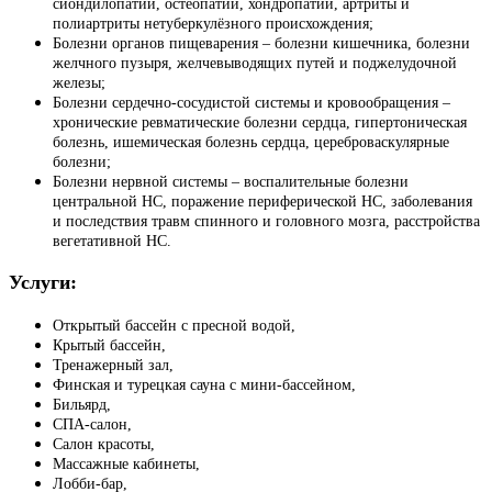
сиондилопатии, остеопатии, хондропатии, артриты и
полиартриты нетуберкулёзного происхождения;
Болезни органов пищеварения – болезни кишечника, болезни
желчного пузыря, желчевыводящих путей и поджелудочной
железы;
Болезни сердечно-сосудистой системы и кровообращения –
хронические ревматические болезни сердца, гипертоническая
болезнь, ишемическая болезнь сердца, цереброваскулярные
болезни;
Болезни нервной системы – воспалительные болезни
центральной НС, поражение периферической НС, заболевания
и последствия травм спинного и головного мозга, расстройства
вегетативной НС.
Услуги:
Открытый бассейн с пресной водой,
Крытый бассейн,
Тренажерный зал,
Финская и турецкая сауна с мини-бассейном,
Бильярд,
СПА-салон,
Салон красоты,
Массажные кабинеты,
Лобби-бар,