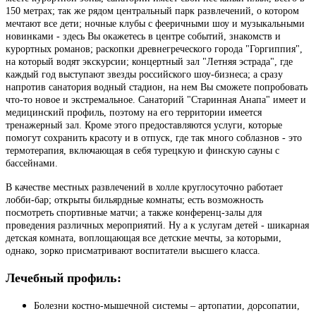
150 метрах; так же рядом центральный парк развлечений, о котором
мечтают все дети; ночные клубы с фееричными шоу и музыкальными
новинками - здесь Вы окажетесь в центре событий, знакомств и
курортных романов; раскопки древнегреческого города "Горгиппия",
на который водят экскурсии; концертный зал "Летняя эстрада", где
каждый год выступают звезды российского шоу-бизнеса; а сразу
напротив санатория водный стадион, на нем Вы сможете попробовать
что-то новое и экстремальное. Санаторий "Старинная Анапа" имеет и
медицинский профиль, поэтому на его территории имеется
тренажерный зал. Кроме этого предоставляются услуги, которые
помогут сохранить красоту и в отпуск, где так много соблазнов - это
термотерапия, включающая в себя турецкую и финскую сауны с
бассейнами.
В качестве местных развлечений в холле круглосуточно работает
лобби-бар; открыты бильярдные комнаты; есть возможность
посмотреть спортивные матчи; а также конференц-залы для
проведения различных мероприятий. Ну а к услугам детей - шикарная
детская комната, воплощающая все детские мечты, за которыми,
однако, зорко присматривают воспитатели высшего класса.
Лечебный профиль:
Болезни костно-мышечной системы – артопатии, дорсопатии,