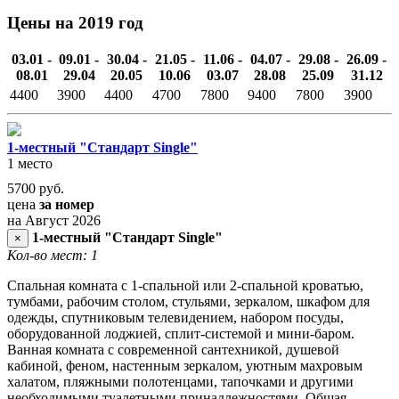
Цены на 2019 год
03.01 -
09.01 -
30.04 -
21.05 -
11.06 -
04.07 -
29.08 -
26.09 -
08.01
29.04
20.05
10.06
03.07
28.08
25.09
31.12
4400
3900
4400
4700
7800
9400
7800
3900
1-местный "Стандарт Single"
1 место
5700
руб.
цена
за номер
на Август 2026
1-местный "Стандарт Single"
×
Кол-во мест: 1
Спальная комната с 1-спальной или 2-спальной кроватью,
тумбами, рабочим столом, стульями, зеркалом, шкафом для
одежды, спутниковым телевидением, набором посуды,
оборудованной лоджией, сплит-системой и мини-баром.
Ванная комната с современной сантехникой, душевой
кабиной, феном, настенным зеркалом, уютным махровым
халатом, пляжными полотенцами, тапочками и другими
необходимыми туалетными принадлежностями. Общая