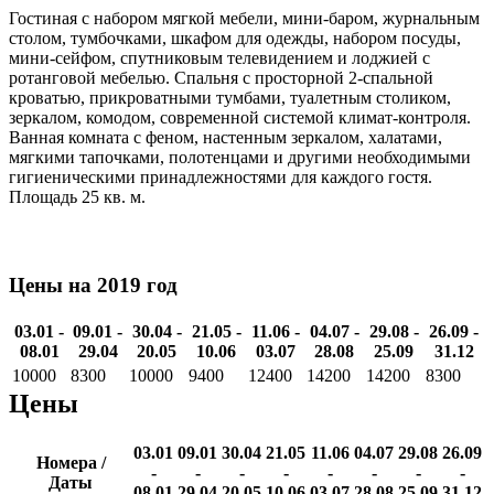
Гостиная с набором мягкой мебели, мини-баром, журнальным
столом, тумбочками, шкафом для одежды, набором посуды,
мини-сейфом, спутниковым телевидением и лоджией с
ротанговой мебелью. Спальня с просторной 2-спальной
кроватью, прикроватными тумбами, туалетным столиком,
зеркалом, комодом, современной системой климат-контроля.
Ванная комната с феном, настенным зеркалом, халатами,
мягкими тапочками, полотенцами и другими необходимыми
гигиеническими принадлежностями для каждого гостя.
Площадь 25 кв. м.
Цены на 2019 год
03.01 -
09.01 -
30.04 -
21.05 -
11.06 -
04.07 -
29.08 -
26.09 -
08.01
29.04
20.05
10.06
03.07
28.08
25.09
31.12
10000
8300
10000
9400
12400
14200
14200
8300
Цены
03.01
09.01
30.04
21.05
11.06
04.07
29.08
26.09
Номера /
-
-
-
-
-
-
-
-
Даты
08.01
29.04
20.05
10.06
03.07
28.08
25.09
31.12