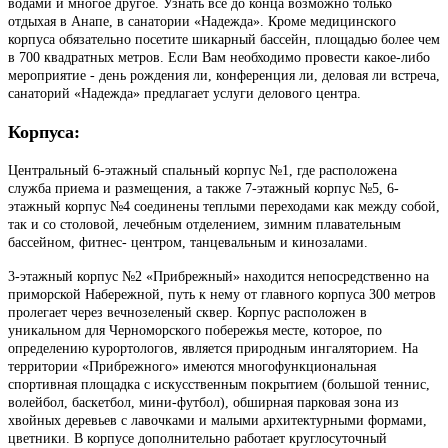
водами и многое другое. Узнать все до конца возможно только
отдыхая в Анапе, в санатории «Надежда». Кроме медицинского
корпуса обязательно посетите шикарный бассейн, площадью более чем
в 700 квадратных метров. Если Вам необходимо провести какое-либо
мероприятие - день рождения ли, конференция ли, деловая ли встреча,
санаторий «Надежда»
предлагает услуги делового центра.
Корпуса:
Центральный 6-этажный спальный корпус №1, где расположена
служба приема и размещения, а также 7-этажный корпус №5, 6-
этажный корпус №4 соединены теплыми переходами как между собой,
так и со столовой, лечебным отделением, зимним плавательным
бассейном, фитнес- центром, танцевальным и кинозалами.
3-этажный корпус №2 «Прибрежный» находится непосредственно на
приморской Набережной, путь к нему от главного корпуса 300 метров
пролегает через вечнозеленый сквер. Корпус расположен в
уникальном для Черноморского побережья месте, которое, по
определению курортологов, является природным ингаляторием. На
территории «Прибрежного» имеются многофункциональная
спортивная площадка с искусственным покрытием (большой теннис,
волейбол, баскетбол, мини-футбол), обширная парковая зона из
хвойных деревьев с лавочками и малыми архитектурными формами,
цветники. В корпусе дополнительно работает круглосуточный