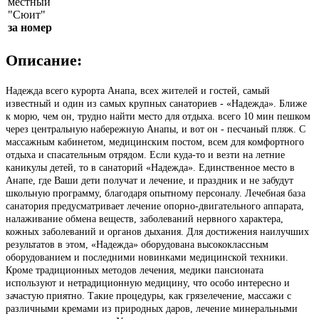
местный
"Сюит"
за номер
Описание:
Надежда всего курорта Анапа, всех жителей и гостей, самый
известный и один из самых крупных санаториев - «Надежда». Ближе
к морю, чем он, трудно найти место для отдыха. всего 10 мин пешком
через центральную набережную Анапы, и вот он - песчаный пляж. С
массажным кабинетом, медицинским постом, всем для комфортного
отдыха и спасательным отрядом. Если куда-то и везти на летние
каникулы детей, то в санаторий «Надежда». Единственное место в
Анапе, где Ваши дети получат и лечение, и праздник и не забудут
школьную программу, благодаря опытному персоналу. Лечебная база
санатория предусматривает лечение опорно-двигательного аппарата,
налаживание обмена веществ, заболеваний нервного характера,
кожных заболеваний и органов дыхания. Для достижения наилучших
результатов в этом, «Надежда» оборудована высококлассным
оборудованием и последними новинками медицинской техники.
Кроме традиционных методов лечения, медики пансионата
используют и нетрадиционную медицину, что особо интересно и
зачастую приятно. Такие процедуры, как грязелечение, массажи с
различными кремами из природных даров, лечение минеральными