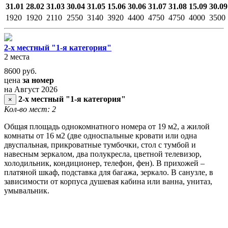
31.01
28.02
31.03
30.04
31.05
15.06
30.06
31.07
31.08
15.09
30.09
1920
1920
2110
2550
3140
3920
4400
4750
4750
4000
3500
2-х местный "1-я категория"
2 места
8600
руб.
цена
за номер
на Август 2026
2-х местный "1-я категория"
×
Кол-во мест: 2
Общая площадь однокомнатного номера от 19 м2, а жилой
комнаты от 16 м2 (две односпальные кровати или одна
двуспальная, прикроватные тумбочки, стол с тумбой и
навесным зеркалом, два полукресла, цветной телевизор,
холодильник, кондиционер, телефон, фен). В прихожей –
платяной шкаф, подставка для багажа, зеркало. В санузле, в
зависимости от корпуса душевая кабина или ванна, унитаз,
умывальник.