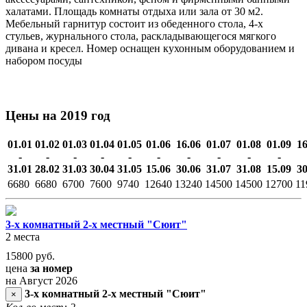
халатами. Площадь комнаты отдыха или зала от 30 м2.
Мебельный гарнитур состоит из обеденного стола, 4-х
стульев, журнального стола, раскладывающегося мягкого
дивана и кресел. Номер оснащен кухонным оборудованием и
набором посуды
Цены на 2019 год
01.01
01.02
01.03
01.04
01.05
01.06
16.06
01.07
01.08
01.09
16
-
-
-
-
-
-
-
-
-
-
31.01
28.02
31.03
30.04
31.05
15.06
30.06
31.07
31.08
15.09
30
6680
6680
6700
7600
9740
12640
13240
14500
14500
12700
11
3-х комнатный 2-х местный "Сюит"
2 места
15800
руб.
цена
за номер
на Август 2026
3-х комнатный 2-х местный "Сюит"
×