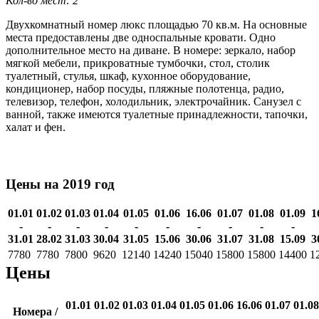
Кол-во мест: 2
Двухкомнатный номер люкс площадью 70 кв.м. На основные
места предоставлены две односпальные кровати. Одно
дополнительное место на диване. В номере: зеркало, набор
мягкой мебели, прикроватные тумбочки, стол, столик
туалетный, стулья, шкаф, кухонное оборудование,
кондиционер, набор посуды, пляжные полотенца, радио,
телевизор, телефон, холодильник, электрочайник. Санузел с
ванной, также имеются туалетные принадлежности, тапочки,
халат и фен.
Цены на 2019 год
01.01
01.02
01.03
01.04
01.05
01.06
16.06
01.07
01.08
01.09
1
-
-
-
-
-
-
-
-
-
-
31.01
28.02
31.03
30.04
31.05
15.06
30.06
31.07
31.08
15.09
3
7780
7780
7800
9620
12140
14240
15040
15800
15800
14400
1
Цены
01.01
01.02
01.03
01.04
01.05
01.06
16.06
01.07
01.08
Номера /
-
-
-
-
-
-
-
-
-