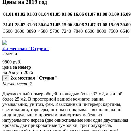
Цены на 2019 год
01.01
01.02
01.03
01.04
01.05
01.06
16.06
01.07
01.08
01.09
16.09
-
-
-
-
-
-
-
-
-
-
-
31.01
28.02
31.03
30.04
31.05
15.06
30.06
31.07
31.08
15.09
30.09
3600
3600
3890
4580
5700
7240
7840
8600
8600
7500
6640
2-х местная "Студия"
2 места
9800
руб.
цена
за номер
на Август 2026
2-х местная "Студия"
×
Кол-во мест: 2
Двухместный номер общей площадью более 32 м2, а жилой
более 25 м2. В просторной ванной комнате: ванна,
умывальник, унитаз, фен. Изысканный интерьер: картины,
светильники, торшеры, шторы и покрывала выполнены по
индивидуальным проектам, импортная мебель из
натурального дерева (две односпальные или одна двуспальная
кровать, две прикроватные тумбочки, три полукресла,
журнальный стол, стол с минибаром и зеркалом над ним).