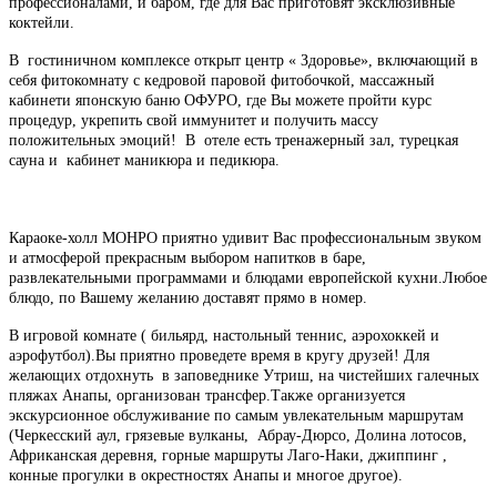
профессионалами, и баром, где для Вас приготовят эксклюзивные
коктейли.
В гостиничном комплексе открыт центр « Здоровье», включающий в
себя фитокомнату с кедровой паровой фитобочкой, массажный
кабинети японскую баню ОФУРО, где Вы можете пройти курс
процедур, укрепить свой иммунитет и получить массу
положительных эмоций! В отеле есть тренажерный зал, турецкая
сауна и кабинет маникюра и педикюра.
Караоке-холл МОНРО приятно удивит Вас профессиональным звуком
и атмосферой прекрасным выбором напитков в баре,
развлекательными программами и блюдами европейской кухни.Любое
блюдо, по Вашему желанию доставят прямо в номер.
В игровой комнате ( бильярд, настольный теннис, аэрохоккей и
аэрофутбол).Вы приятно проведете время в кругу друзей! Для
желающих отдохнуть в заповеднике Утриш, на чистейших галечных
пляжах Анапы, организован трансфер.Также организуется
экскурсионное обслуживание по самым увлекательным маршрутам
(Черкесский аул, грязевые вулканы, Абрау-Дюрсо, Долина лотосов,
Африканская деревня, горные маршруты Лаго-Наки, джиппинг ,
конные прогулки в окрестностях Анапы и многое другое).