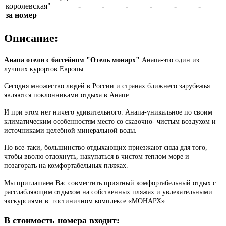
королевская"
-
-
-
-
-
-
за номер
Описание:
Анапа отели с бассейном "Отель монарх"
Анапа-это один из
лучших курортов Европы.
Сегодня множество людей в России и странах ближнего зарубежья
являются поклонниками отдыха в Анапе.
И при этом нет ничего удивительного. Анапа-уникальное по своим
климатическим особенностям место со сказочно- чистым воздухом и
источниками целебной минеральной воды.
Но все-таки, большинство отдыхающих приезжают сюда для того,
чтобы вволю отдохнуть, накупаться в чистом теплом море и
позагорать на комфортабельных пляжах.
Мы приглашаем Вас совместить приятный комфортабельный отдых с
расслабляющим отдыхом на собственных пляжах и увлекательными
экскурсиями в гостиничном комплексе «МОНАРХ».
В стоимость номера входит: