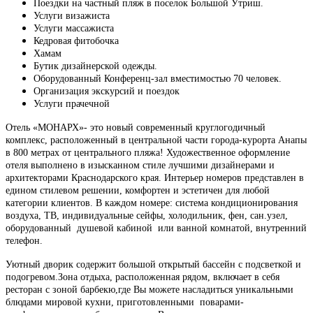
Поездки на частный пляж в поселок Большой Утриш.
Услуги визажиста
Услуги массажиста
Кедровая фитобочка
Хамам
Бутик дизайнерской одежды.
Оборудованный Конференц-зал вместимостью 70 человек.
Организация экскурсий и поездок
Услуги прачечной
Отель «МОНАРХ»- это новый современный круглогодичный
комплекс, расположенный в центральной части города-курорта Анапы
в 800 метрах от центрального пляжа! Художественное оформление
отеля выполнено в изысканном стиле лучшими дизайнерами и
архитекторами Краснодарского края. Интерьер номеров представлен в
едином стилевом решении, комфортен и эстетичен для любой
категории клиентов. В каждом номере: система кондиционирования
воздуха, ТВ, индивидуальные сейфы, холодильник, фен, сан.узел,
оборудованный душевой кабиной или ванной комнатой, внутренний
телефон.
Уютный дворик содержит большой открытый бассейн с подсветкой и
подогревом.Зона отдыха, расположенная рядом, включает в себя
ресторан с зоной барбекю,где Вы можете насладиться уникальными
блюдами мировой кухни, приготовленными поварами-