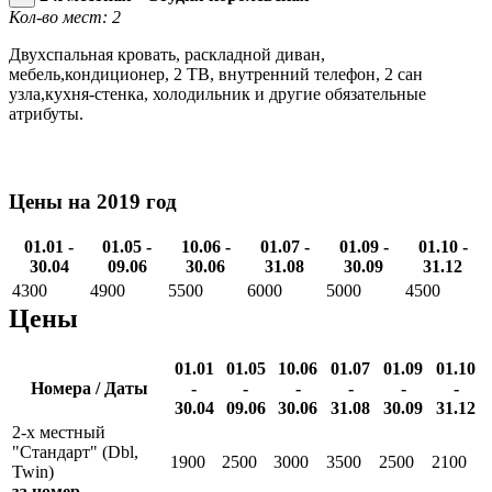
Кол-во мест: 2
Двухспальная кровать, раскладной диван,
мебель,кондиционер, 2 ТВ, внутренний телефон, 2 сан
узла,кухня-стенка, холодильник и другие обязательные
атрибуты.
Цены на 2019 год
01.01 -
01.05 -
10.06 -
01.07 -
01.09 -
01.10 -
30.04
09.06
30.06
31.08
30.09
31.12
4300
4900
5500
6000
5000
4500
Цены
01.01
01.05
10.06
01.07
01.09
01.10
Номера / Даты
-
-
-
-
-
-
30.04
09.06
30.06
31.08
30.09
31.12
2-х местный
"Стандарт" (Dbl,
1900
2500
3000
3500
2500
2100
Twin)
за номер