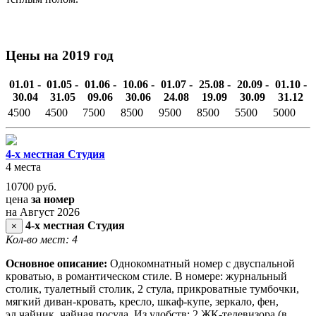
Цены на 2019 год
01.01 -
01.05 -
01.06 -
10.06 -
01.07 -
25.08 -
20.09 -
01.10 -
30.04
31.05
09.06
30.06
24.08
19.09
30.09
31.12
4500
4500
7500
8500
9500
8500
5500
5000
4-х местная Студия
4 места
10700
руб.
цена
за номер
на Август 2026
4-х местная Студия
×
Кол-во мест: 4
Основное описание:
Однокомнатный номер с двуспальной
кроватью, в романтическом стиле. В номере: журнальный
столик, туалетный столик, 2 стула, прикроватные тумбочки,
мягкий диван-кровать, кресло, шкаф-купе, зеркало, фен,
эл.чайник, чайная посуда. Из удобств: 2 ЖК-телевизора (в