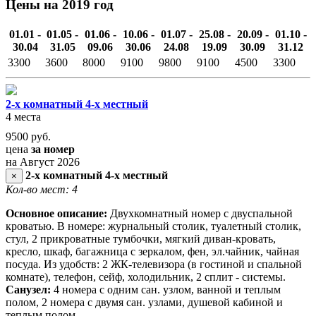
Цены на 2019 год
01.01 -
01.05 -
01.06 -
10.06 -
01.07 -
25.08 -
20.09 -
01.10 -
30.04
31.05
09.06
30.06
24.08
19.09
30.09
31.12
3300
3600
8000
9100
9800
9100
4500
3300
2-х комнатный 4-х местный
4 места
9500
руб.
цена
за номер
на Август 2026
2-х комнатный 4-х местный
×
Кол-во мест: 4
Основное описание:
Двухкомнатный номер с двуспальной
кроватью. В номере: журнальный столик, туалетный столик,
стул, 2 прикроватные тумбочки, мягкий диван-кровать,
кресло, шкаф, багажница с зеркалом, фен, эл.чайник, чайная
посуда. Из удобств: 2 ЖК-телевизора (в гостиной и спальной
комнате), телефон, сейф, холодильник, 2 сплит - системы.
Санузел:
4 номера с одним сан. узлом, ванной и теплым
полом, 2 номера с двумя сан. узлами, душевой кабиной и
теплым полом.