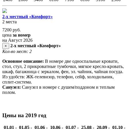
2-х местный «Комфорт»
2 места
7200
руб.
цена
за номер
на Август 2026
2-х местный «Комфорт»
×
Кол-во мест: 2
Основное описание:
В номере две односпальные кровати,
стол, стул, 2 прикроватные тумбочки, мягкое кресло-кровать,
шкаф, багажница с зеркалом, фен, эл. чайник, чайная посуда.
Из удобств: ЖК-телевизор, телефон, сейф, холодильник,
сплит-система.
Санузел:
Санузел в номере с душем/поддоном и теплым
полом.
Цены на 2019 год
01.01 -
01.05 -
01.06 -
10.06 -
01.07 -
25.08 -
20.09 -
01.10 -