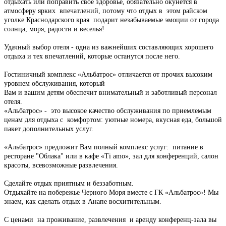
отдыхать или поправить свое здоровье, обязательно окунется в
атмосферу ярких впечатлений, потому что отдых в этом райском
уголке Краснодарского края подарит незабываемые эмоции от города
солнца, моря, радости и веселья!
Удачный выбор отеля - одна из важнейших составляющих хорошего
отдыха и тех впечатлений, которые останутся после него.
Гостиничный комплекс «Альбатрос» отличается от прочих высоким
уровнем обслуживания, который
Вам и вашим детям обеспечит внимательный и заботливый персонал
отеля.
«Альбатрос» - это высокое качество обслуживания по приемлемым
ценам для отдыха с комфортом: уютные номера, вкусная еда, большой
пакет дополнительных услуг.
«Альбатрос» предложит Вам полный комплекс услуг: питание в
ресторане "Облака" или в кафе «Ti amo», зал для конференций, салон
красоты, всевозможные развлечения.
Сделайте отдых приятным и беззаботным.
Отдыхайте на побережье Черного Моря вместе с ГК «Альбатрос»! Мы
знаем, как сделать отдых в Анапе восхитительным.
С ценами на проживание, развлечения и аренду конференц-зала вы