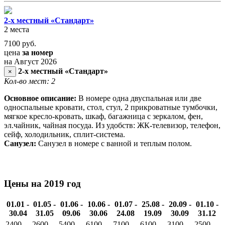
2-х местный «Стандарт»
2 места
7100
руб.
цена
за номер
на Август 2026
2-х местный «Стандарт»
×
Кол-во мест: 2
Основное описание:
В номере одна двуспальная или две
односпальные кровати, стол, стул, 2 прикроватные тумбочки,
мягкое кресло-кровать, шкаф, багажница с зеркалом, фен,
эл.чайник, чайная посуда. Из удобств: ЖК-телевизор, телефон,
сейф, холодильник, сплит-система.
Санузел:
Санузел в номере с ванной и теплым полом.
Цены на 2019 год
01.01 -
01.05 -
01.06 -
10.06 -
01.07 -
25.08 -
20.09 -
01.10 -
30.04
31.05
09.06
30.06
24.08
19.09
30.09
31.12
2400
2600
5400
6100
7100
6100
3100
2500