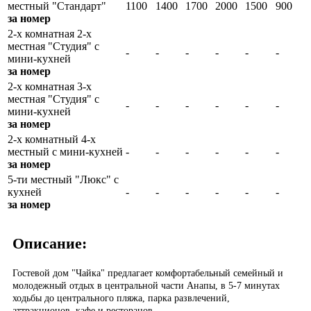
местный "Стандарт"
1100
1400
1700
2000
1500
900
за номер
2-х комнатная 2-х
местная "Студия" с
-
-
-
-
-
-
мини-кухней
за номер
2-х комнатная 3-х
местная "Студия" с
-
-
-
-
-
-
мини-кухней
за номер
2-х комнатный 4-х
местный с мини-кухней
-
-
-
-
-
-
за номер
5-ти местный "Люкс" с
кухней
-
-
-
-
-
-
за номер
Описание:
Гостевой дом "Чайка" предлагает комфортабельный семейный и
молодежный отдых в центральной части Анапы, в 5-7 минутах
ходьбы до центрального пляжа, парка развлечений,
аттракционов, кафе и ресторанов.