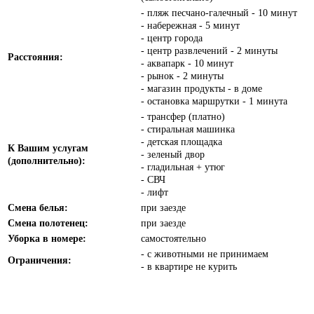
- пляж песчано-галечный - 10 минут
- набережная - 5 минут
- центр города
- центр развлечений - 2 минуты
Расстояния:
- аквапарк - 10 минут
- рынок - 2 минуты
- магазин продукты - в доме
- остановка маршрутки - 1 минута
- трансфер (платно)
- стиральная машинка
- детская площадка
К Вашим услугам
- зеленый двор
(дополнительно):
- гладильная + утюг
- СВЧ
- лифт
Смена белья:
при заезде
Смена полотенец:
при заезде
Уборка в номере:
самостоятельно
- с животными не принимаем
Ограничения:
- в квартире не курить