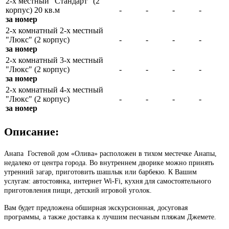
2-х местный "Стандарт" (2
корпус) 20 кв.м
-
-
-
-
за номер
2-х комнатный 2-х местный
"Люкс" (2 корпус)
-
-
-
-
за номер
2-х комнатный 3-х местный
"Люкс" (2 корпус)
-
-
-
-
за номер
2-х комнатный 4-х местный
"Люкс" (2 корпус)
-
-
-
-
за номер
Описание:
Анапа Гостевой дом «Олива» расположен в тихом местечке Анапы,
недалеко от центра города. Во внутреннем дворике можно принять
утренний загар, приготовить шашлык или барбекю. К Вашим
услугам: автостоянка, интернет Wi-Fi, кухня для самостоятельного
приготовления пищи, детский игровой уголок.
Вам будет предложена обширная экскурсионная, досуговая
программы, а также доставка к лучшим песчаным пляжам Джемете.