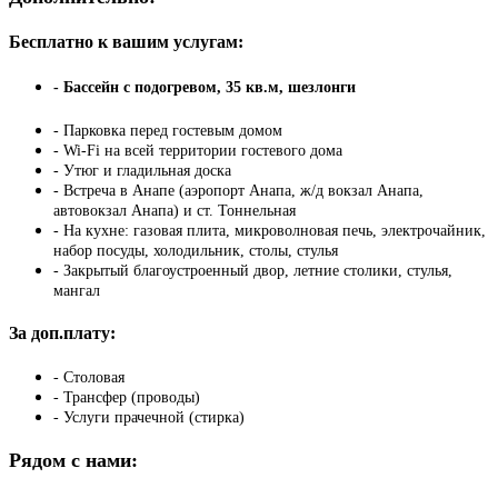
Бесплатно к вашим услугам:
- Бассейн с подогревом, 35 кв.м, шезлонги
- Парковка перед гостевым домом
- Wi-Fi на всей территории гостевого дома
- Утюг и гладильная доска
- Встреча в Анапе (аэропорт Анапа, ж/д вокзал Анапа,
автовокзал Анапа) и ст. Тоннельная
- На кухне: газовая плита, микроволновая печь, электрочайник,
набор посуды, холодильник, столы, стулья
- Закрытый благоустроенный двор, летние столики, стулья,
мангал
За доп.плату:
- Столовая
- Трансфер (проводы)
- Услуги прачечной (стирка)
Рядом с нами: