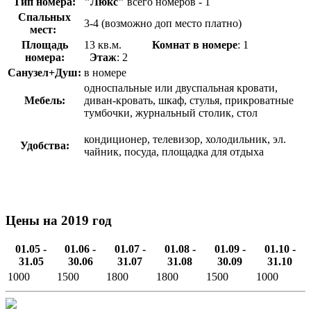
Тип номера:
"Люкс"
всего номеров - 1
Спальных
3-4 (возможно доп место платно)
мест:
Площадь
13 кв.м.
Комнат в номере
: 1
номера:
Этаж
: 2
Санузел+Душ:
в номере
односпальные или двуспальная кровати,
Мебель:
диван-кровать, шкаф, стулья, прикроватные
тумбочки, журнальный столик, стол
кондиционер, телевизор, холодильник, эл.
Удобства:
чайник, посуда, площадка для отдыха
Цены на 2019 год
01.05 -
01.06 -
01.07 -
01.08 -
01.09 -
01.10 -
31.05
30.06
31.07
31.08
30.09
31.10
1000
1500
1800
1800
1500
1000