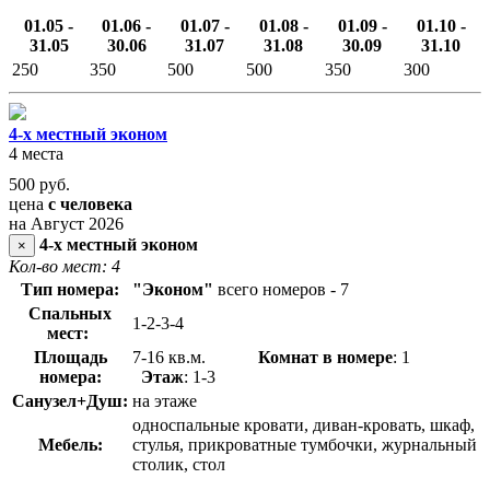
01.05 -
01.06 -
01.07 -
01.08 -
01.09 -
01.10 -
31.05
30.06
31.07
31.08
30.09
31.10
250
350
500
500
350
300
4-х местный эконом
4 места
500
руб.
цена
с человека
на Август 2026
4-х местный эконом
×
Кол-во мест: 4
Тип номера:
"Эконом"
всего номеров - 7
Спальных
1-2-3-4
мест:
Площадь
7-16 кв.м.
Комнат в номере
: 1
номера:
Этаж
: 1-3
Санузел+Душ:
на этаже
односпальные кровати, диван-кровать, шкаф,
Мебель:
стулья, прикроватные тумбочки, журнальный
столик, стол