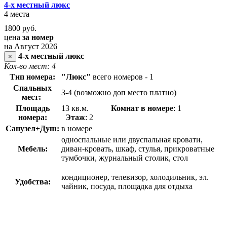
4-х местный люкс
4 места
1800
руб.
цена
за номер
на Август 2026
4-х местный люкс
×
Кол-во мест: 4
Тип номера:
"Люкс"
всего номеров - 1
Спальных
3-4 (возможно доп место платно)
мест:
Площадь
13 кв.м.
Комнат в номере
: 1
номера:
Этаж
: 2
Санузел+Душ:
в номере
односпальные или двуспальная кровати,
Мебель:
диван-кровать, шкаф, стулья, прикроватные
тумбочки, журнальный столик, стол
кондиционер, телевизор, холодильник, эл.
Удобства:
чайник, посуда, площадка для отдыха