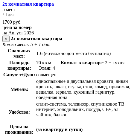
2х комнатная квартира
5 мест
+ 1 доп.
1700
руб.
цена
за номер
на Август 2026
2х комнатная квартира
×
Кол-во мест: 5
+ 1 доп.
Спальных
1-6 (возможно доп место бесплатно)
мест:
Площадь
70 кв.м.
Комнат в квартире
: 2 + кухня
квартиры:
Этаж
: 4
Санузел+Душ:
совмещен
односпальные и двуспальная кровати, диван-
кровать, шкаф, стулья, стол, комод, прихожая,
Мебель:
вешалка, зеркало, кухонный гарнитур,
обеденная зона
сплит-система, телевизор, спутниковое ТВ,
интернет, холодильник, посуда, СВЧ, эл.
Удобства:
чайник, балкон
Цены на
(за квартиру в сутки)
проживание: